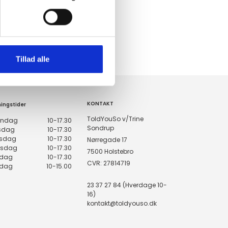
HURTIG LEVERING 1-3 HVERDAGE
Ved bestilling inden kl. 16.00
KUNDESERVICE & SUPPORT
Ring på 23 37 27 84
Tillad alle
14 DAGES fortrydelsesret
100% returret
KONTAKT
ingstider
ToldYouSo v/Trine
ndag
10-17.30
Sondrup
rsdag
10-17.30
sdag
10-17.30
Nørregade 17
rsdag
10-17.30
7500 Holstebro
edag
10-17.30
CVR: 27814719
rdag
10-15.00
23 37 27 84 (Hverdage 10-
16)
kontakt@toldyouso.dk