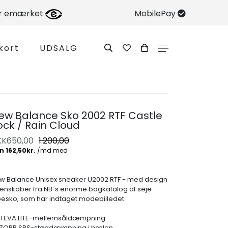
er emærket
MobilePay
kort
UDSALG
ew Balance Sko 2002 RTF Castle
ock / Rain Cloud
KK
650,00
1.200,00
w Balance Unisex sneaker U2002 RTF - med design
enskaber fra NB´s enorme bagkatalog af seje
besko, som har indtaget modebilledet.
TEVA LITE-mellemsåldæmpning
ZORB SBS-støddæmpning i hælen