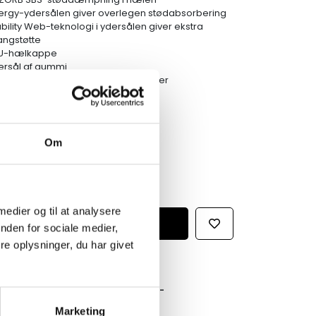
ergy-ydersålen giver overlegen stødabsorbering
ability Web-teknologi i ydersålen giver ekstra
angstøtte
U-hælkappe
ersål af gummi
erdel af med syntetiske overlejringer
ersål af gummi
Om
 medier og til at analysere
nden for sociale medier,
e oplysninger, du har givet
GRATIS FRAGT PÅ KØB OVER 300,-
På ordre under er fragtprisen 29,-
Marketing