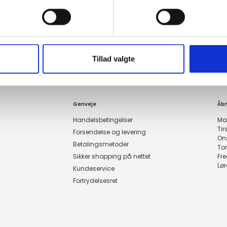
Tillad valgte
Genveje
Åbn
Handelsbetingelser
Ma
Ti
Forsendelse og levering
On
Betalingsmetoder
To
Sikker shopping på nettet
Fr
Lø
Kundeservice
Fortrydelsesret