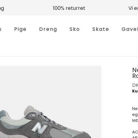
ng
100% returret
Vi 
s
Pige
Dreng
Sko
Skate
Gave
N
R
D
Ne
eg
lø
AC
AB