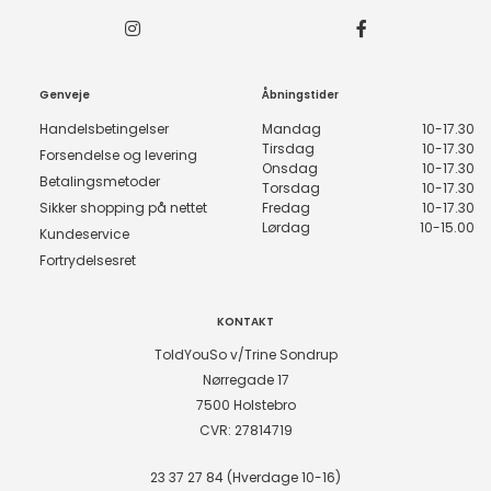
Genveje
Åbningstider
Handelsbetingelser
Mandag
10-17.30
Tirsdag
10-17.30
Forsendelse og levering
Onsdag
10-17.30
Betalingsmetoder
Torsdag
10-17.30
Sikker shopping på nettet
Fredag
10-17.30
Lørdag
10-15.00
Kundeservice
Fortrydelsesret
KONTAKT
ToldYouSo v/Trine Sondrup
Nørregade 17
7500 Holstebro
CVR: 27814719
23 37 27 84 (Hverdage 10-16)