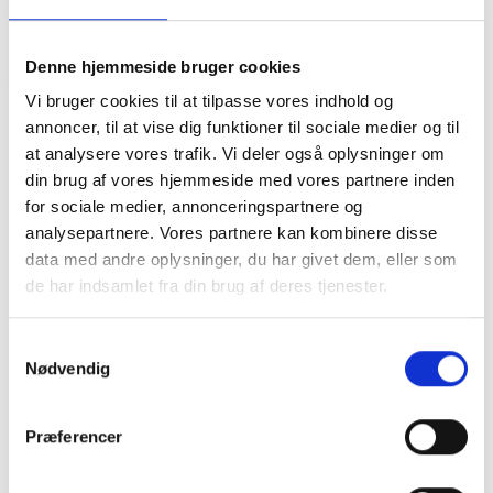
Denne hjemmeside bruger cookies
Vi bruger cookies til at tilpasse vores indhold og
Palace Skateboards Rory Pro 8,06"
annoncer, til at vise dig funktioner til sociale medier og til
DKK
600,00
at analysere vores trafik. Vi deler også oplysninger om
din brug af vores hjemmeside med vores partnere inden
for sociale medier, annonceringspartnere og
analysepartnere. Vores partnere kan kombinere disse
Rory pro model for Palace skateboards.
OBS farven træets grundinfarvning (her brun) vil varierer - Base
data med andre oplysninger, du har givet dem, eller som
grafikken er altid som på billedet.
de har indsamlet fra din brug af deres tjenester.
Samtykkevalg
Nødvendig
Præferencer