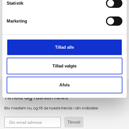
Statistik
Marketing
GRATIS FRAGT PÅ KØB OVER 300,-
På ordre under er fragtprisen 29,-
HURTIG LEVERING 1-3 HVERDAGE
Ved bestilling inden kl. 16.00
Tillad alle
KUNDESERVICE & SUPPORT
Ring på 23 37 27 84
Tillad valgte
14 DAGES fortrydelsesret
100% returret
Afvis
Tilmeld dig fashion news
Bliv medlem nu, og få de nyeste trends i din indbakke
Tilmeld