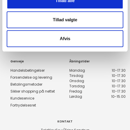
Tillad alle
Tilmeld dig fashion news
Bliv medlem nu, og få de nyeste trends i din indbakke
Tillad valgte
Tilmeld
Afvis
Genveje
Åbningstider
Handelsbetingelser
Mandag
10-17.30
Tirsdag
10-17.30
Forsendelse og levering
Onsdag
10-17.30
Betalingsmetoder
Torsdag
10-17.30
Sikker shopping på nettet
Fredag
10-17.30
Lørdag
10-15.00
Kundeservice
Fortrydelsesret
KONTAKT