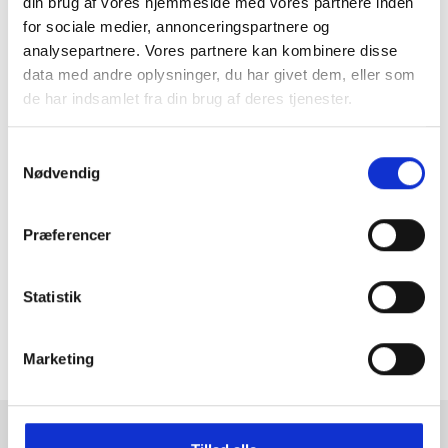
din brug af vores hjemmeside med vores partnere inden
for sociale medier, annonceringspartnere og
analysepartnere. Vores partnere kan kombinere disse
data med andre oplysninger, du har givet dem, eller som
de har indsamlet fra din brug af deres tjenester.
Samtykkevalg
Nødvendig
GRATIS FRAGT PÅ KØB OVER 300,-
På ordre under er fragtprisen 29,-
Præferencer
HURTIG LEVERING 1-3 HVERDAGE
Ved bestilling inden kl. 16.00
Statistik
KUNDESERVICE & SUPPORT
Ring på 23 37 27 84
Marketing
14 DAGES fortrydelsesret
100% returret