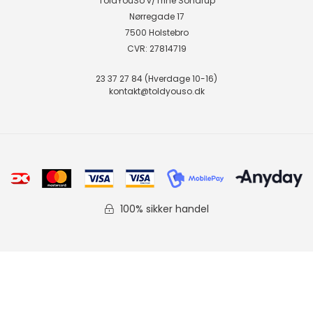
ToldYouSo v/Trine Sondrup
Nørregade 17
7500 Holstebro
CVR: 27814719
23 37 27 84 (Hverdage 10-16)
kontakt@toldyouso.dk
100% sikker handel
Fortryd Køb
Kurv
Forside
Bestil
Vilkår
Favorit
Denmark