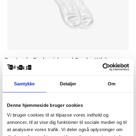
Pasteelo Embroidered Socks White
DKK
125,00
Samtykke
Detaljer
Om
Pasteelo strømper med broderet logo.
87% Cotton / 10% Polyester / 3% Spandex
One Size US 8-12
Denne hjemmeside bruger cookies
87% Cotton / 10% Polyester / 3% Spandex
Vi bruger cookies til at tilpasse vores indhold og
Cushioned Bottom
annoncer, til at vise dig funktioner til sociale medier og til
at analysere vores trafik. Vi deler også oplysninger om