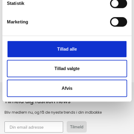
Statistik
Marketing
GRATIS FRAGT PÅ KØB OVER 300,-
På ordre under er fragtprisen 29,-
HURTIG LEVERING 1-3 HVERDAGE
Ved bestilling inden kl. 16.00
Tillad alle
KUNDESERVICE & SUPPORT
Ring på 23 37 27 84
Tillad valgte
14 DAGES fortrydelsesret
100% returret
Afvis
Tilmeld dig fashion news
Bliv medlem nu, og få de nyeste trends i din indbakke
Tilmeld