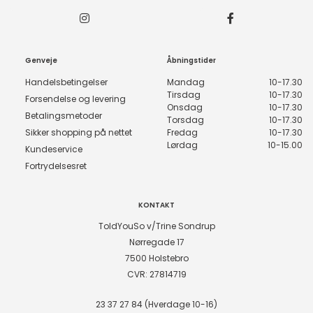
Genveje
Åbningstider
Handelsbetingelser
Mandag
10-17.30
Tirsdag
10-17.30
Forsendelse og levering
Onsdag
10-17.30
Betalingsmetoder
Torsdag
10-17.30
Sikker shopping på nettet
Fredag
10-17.30
Lørdag
10-15.00
Kundeservice
Fortrydelsesret
KONTAKT
ToldYouSo v/Trine Sondrup
Nørregade 17
7500 Holstebro
CVR: 27814719
23 37 27 84 (Hverdage 10-16)