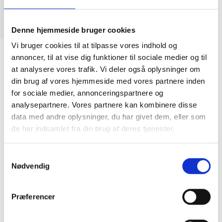
Denne hjemmeside bruger cookies
Vi bruger cookies til at tilpasse vores indhold og
Pasteelo Socks O.G. White / Red
annoncer, til at vise dig funktioner til sociale medier og til
DKK
125,00
at analysere vores trafik. Vi deler også oplysninger om
din brug af vores hjemmeside med vores partnere inden
for sociale medier, annonceringspartnere og
analysepartnere. Vores partnere kan kombinere disse
Pasteelo strømper.
87% Cotton / 10% Polyester / 3% Spandex
data med andre oplysninger, du har givet dem, eller som
One Size US 8-12
de har indsamlet fra din brug af deres tjenester.
Samtykkevalg
Nødvendig
Præferencer