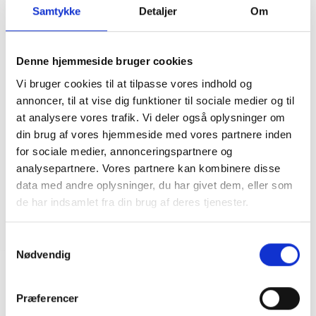
Samtykke
Detaljer
Om
Denne hjemmeside bruger cookies
Vi bruger cookies til at tilpasse vores indhold og
annoncer, til at vise dig funktioner til sociale medier og til
at analysere vores trafik. Vi deler også oplysninger om
din brug af vores hjemmeside med vores partnere inden
for sociale medier, annonceringspartnere og
analysepartnere. Vores partnere kan kombinere disse
data med andre oplysninger, du har givet dem, eller som
de har indsamlet fra din brug af deres tjenester.
Samtykkevalg
Nødvendig
Pasteelo Sports Wool Blend Pants Black
DKK
350,00
950,00
Præferencer