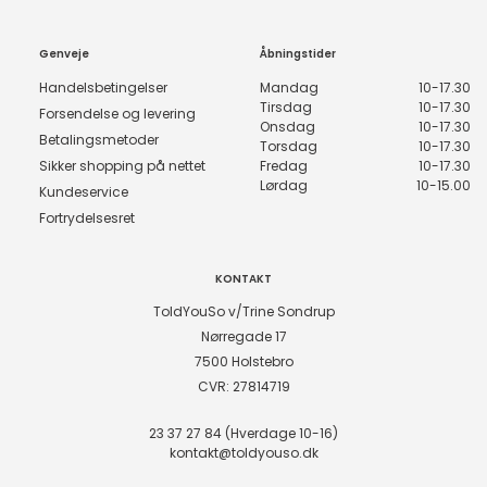
Genveje
Åbningstider
Handelsbetingelser
Mandag
10-17.30
Tirsdag
10-17.30
Forsendelse og levering
Onsdag
10-17.30
Betalingsmetoder
Torsdag
10-17.30
Sikker shopping på nettet
Fredag
10-17.30
Lørdag
10-15.00
Kundeservice
Fortrydelsesret
KONTAKT
ToldYouSo v/Trine Sondrup
Nørregade 17
7500 Holstebro
CVR: 27814719
23 37 27 84 (Hverdage 10-16)
kontakt@toldyouso.dk