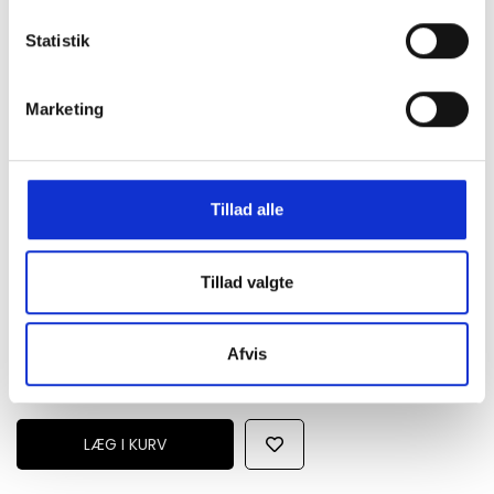
Statistik
Super fede sportswool track pants fra Pasteelo.
EXTERIOR: 50% Acrylic 50% Wool
LINING: 65% Cotton 35% Polyester
Marketing
Loose fit
Elastic waistband with cotton drawstring
Welt side pockets with zipper
Embroidered script logo
Tillad alle
NB Voksenstørrelser.
Modellen er 180 cm og fotografeter i str M
Tillad valgte
Afvis