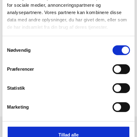
for sociale medier, annonceringspartnere og
analysepartnere. Vores partnere kan kombinere disse
data med andre oplysninger, du har givet dem, eller som
de har indsamlet fra din brug af deres tjenester.
Samtykkevalg
Nødvendig
GRATIS FRAGT PÅ KØB OVER 300,-
På ordre under er fragtprisen 29,-
Præferencer
HURTIG LEVERING 1-3 HVERDAGE
Ved bestilling inden kl. 16.00
Statistik
KUNDESERVICE & SUPPORT
Ring på 23 37 27 84
Marketing
14 DAGES fortrydelsesret
100% returret
Tillad alle
Tilmeld dig fashion news