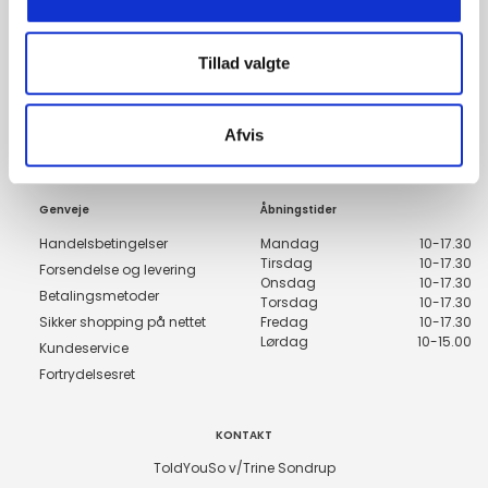
Bliv medlem nu, og få de nyeste trends i din indbakke
Tillad valgte
Tilmeld
Afvis
Genveje
Åbningstider
Handelsbetingelser
Mandag
10-17.30
Tirsdag
10-17.30
Forsendelse og levering
Onsdag
10-17.30
Betalingsmetoder
Torsdag
10-17.30
Sikker shopping på nettet
Fredag
10-17.30
Lørdag
10-15.00
Kundeservice
Fortrydelsesret
KONTAKT
ToldYouSo v/Trine Sondrup