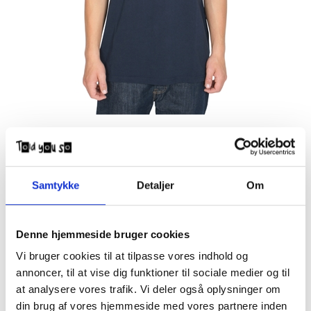
Pasteelo T-shirt Emb O.G. s/s Navy
DKK
400,00
Samtykke
Detaljer
Om
Pasteelo t-shirt med broderet mini logo.
100% Økologisk Bomuld - 220g
Denne hjemmeside bruger cookies
NB Voksenstørrelser - Unisex pasform.
Modellen er 180 cm høj og har str. L på.
Vi bruger cookies til at tilpasse vores indhold og
annoncer, til at vise dig funktioner til sociale medier og til
at analysere vores trafik. Vi deler også oplysninger om
din brug af vores hjemmeside med vores partnere inden