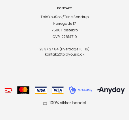
KONTAKT
ToldYouSo v/Trine Sondrup
Nørregade 17
7500 Holstebro
CVR: 27814719
23 37 27 84 (Hverdage 10-16)
kontakt@toldyouso.dk
100% sikker handel