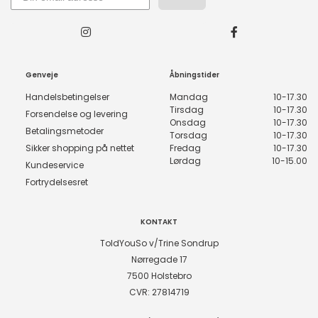
Genveje
Åbningstider
Handelsbetingelser
Mandag
10-17.30
Tirsdag
10-17.30
Forsendelse og levering
Onsdag
10-17.30
Betalingsmetoder
Torsdag
10-17.30
Sikker shopping på nettet
Fredag
10-17.30
Lørdag
10-15.00
Kundeservice
Fortrydelsesret
KONTAKT
ToldYouSo v/Trine Sondrup
Nørregade 17
7500 Holstebro
CVR: 27814719