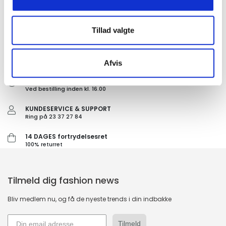
Tillad valgte
GRATIS FRAGT PÅ KØB OVER 300,-
På ordre under er fragtprisen 29,-
Afvis
HURTIG LEVERING 1-3 HVERDAGE
Ved bestilling inden kl. 16.00
KUNDESERVICE & SUPPORT
Ring på 23 37 27 84
14 DAGES fortrydelsesret
100% returret
Tilmeld dig fashion news
Bliv medlem nu, og få de nyeste trends i din indbakke
Tilmeld