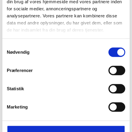
din brug af vores hjemmeside med vores partnere inden
Polar Skate Co Mitchell Shirt Black /
for sociale medier, annonceringspartnere og
Green
analysepartnere. Vores partnere kan kombinere disse
DKK
875,00
data med andre oplysninger, du har givet dem, eller som
de har indsamlet fra din brug af deres tjenester.
Polar Skate Co. Skjorte
Samtykkevalg
Nødvendig
NB Voksenstørrelser.
Loose-fit shirt in washed cotton poplin with a crisp, lightweight
feel. Point collar and full-button fastening with purple faux
Præferencer
tortoise buttons. Dropped shoulders and a center back pleat
shape the relaxed silhouette. Finished with a chest pocket
featuring a pen compartment and woven label detail.
Statistik
Marketing