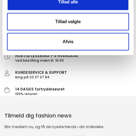
Tillad alle
Tillad valgte
GRATIS FRAGT PÅ KØB OVER 300,-
Afvis
På ordre under er fragtprisen 29,-
HURTIG LEVERING 1-3 HVERDAGE
Ved bestilling inden kl. 16.00
KUNDESERVICE & SUPPORT
Ring på 23 37 27 84
14 DAGES fortrydelsesret
100% returret
Tilmeld dig fashion news
Bliv medlem nu, og få de nyeste trends i din indbakke