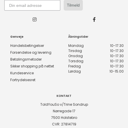
Tilmeld
Genveje
Åbningstider
Handelsbetingelser
Mandag
10-17.30
Tirsdag
10-17.30
Forsendelse og levering
Onsdag
10-17.30
Betalingsmetoder
Torsdag
10-17.30
Sikker shopping på nettet
Fredag
10-17.30
Lørdag
10-15.00
Kundeservice
Fortrydelsesret
KONTAKT
ToldYouSo v/Trine Sondrup
Nørregade 17
7500 Holstebro
CVR: 27814719