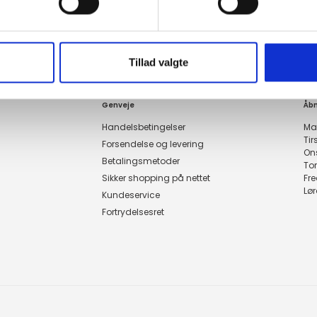
Tillad valgte
Genveje
Åbn
Handelsbetingelser
Ma
Ti
Forsendelse og levering
On
Betalingsmetoder
To
Sikker shopping på nettet
Fr
Lø
Kundeservice
Fortrydelsesret