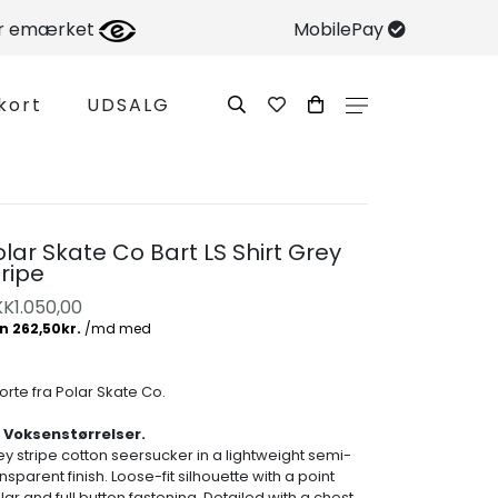
er emærket
MobilePay
kort
UDSALG
olar Skate Co Bart LS Shirt Grey
tripe
KK
1.050,00
orte fra Polar Skate Co.
 Voksenstørrelser.
ey stripe cotton seersucker in a lightweight semi-
nsparent finish. Loose-fit silhouette with a point
lar and full button fastening. Detailed with a chest