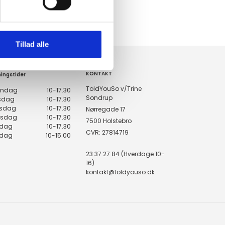
KUNDESERVICE & SUPPORT
Ring på 23 37 27 84
14 DAGES fortrydelsesret
100% returret
Tillad alle
KONTAKT
ingstider
ToldYouSo v/Trine
ndag
10-17.30
Sondrup
rsdag
10-17.30
sdag
10-17.30
Nørregade 17
rsdag
10-17.30
7500 Holstebro
edag
10-17.30
CVR: 27814719
rdag
10-15.00
23 37 27 84 (Hverdage 10-
16)
kontakt@toldyouso.dk