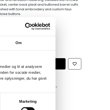
cket, center back pleat and buttoned barrel cuffs.
nished with tonal embroidery and custom faux
toise buttons.
Om
 medier og til at analysere
nden for sociale medier,
e oplysninger, du har givet
GRATIS FRAGT PÅ KØB OVER 300,-
På ordre under er fragtprisen 29,-
HURTIG LEVERING 1-3 HVERDAGE
Marketing
Ved bestilling inden kl. 16.00