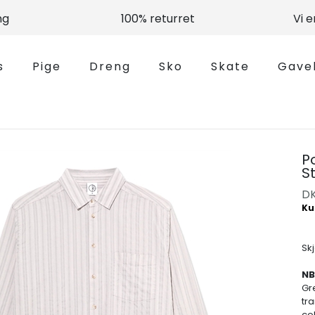
ng
100% returret
Vi 
s
Pige
Dreng
Sko
Skate
Gave
P
S
D
Skj
NB
Gr
tra
col