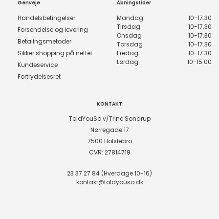
Genveje
Åbningstider
Handelsbetingelser
Mandag
10-17.30
Tirsdag
10-17.30
Forsendelse og levering
Onsdag
10-17.30
Betalingsmetoder
Torsdag
10-17.30
Sikker shopping på nettet
Fredag
10-17.30
Lørdag
10-15.00
Kundeservice
Fortrydelsesret
KONTAKT
ToldYouSo v/Trine Sondrup
Nørregade 17
7500 Holstebro
CVR: 27814719
23 37 27 84 (Hverdage 10-16)
kontakt@toldyouso.dk