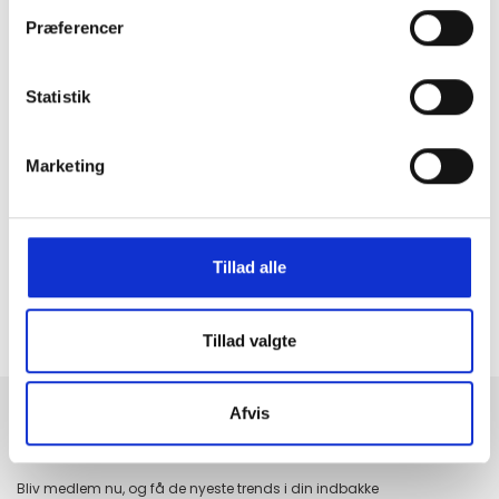
Præferencer
Statistik
Marketing
GRATIS FRAGT PÅ KØB OVER 300,-
På ordre under er fragtprisen 29,-
HURTIG LEVERING 1-3 HVERDAGE
Ved bestilling inden kl. 16.00
Tillad alle
KUNDESERVICE & SUPPORT
Ring på 23 37 27 84
Tillad valgte
14 DAGES fortrydelsesret
100% returret
Afvis
Tilmeld dig fashion news
Bliv medlem nu, og få de nyeste trends i din indbakke