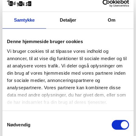
Samtykke
Detaljer
Om
Stone Island jr. Jakke 811640819 V0064
Dust
Denne hjemmeside bruger cookies
DKK
2.400,00
4.800,00
Vi bruger cookies til at tilpasse vores indhold og
annoncer, til at vise dig funktioner til sociale medier og til
at analysere vores trafik. Vi deler også oplysninger om
din brug af vores hjemmeside med vores partnere inden
Stone Island Junior dunjakke.
Modellen er 15 år / 165 høj / slank og har str. 14 på.
for sociale medier, annonceringspartnere og
NB Prisen varierer efter størrelse.
analysepartnere. Vores partnere kan kombinere disse
Str. 8 og 10 år koster 4800,-
data med andre oplysninger, du har givet dem, eller som
Str. 12 og 14 år koster 5775,-
de har indsamlet fra din brug af deres tjenester.
Samtykkevalg
Nødvendig