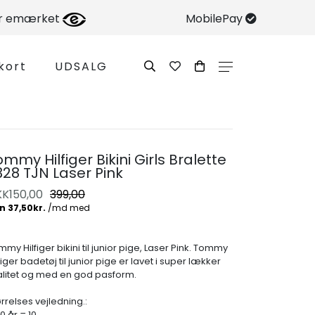
er emærket
MobilePay
kort
UDSALG
mmy Hilfiger Bikini Girls Bralette
328 TJN Laser Pink
KK
150,00
399,00
my Hilfiger bikini til junior pige, Laser Pink. Tommy
figer badetøj til junior pige er lavet i super lækker
alitet og med en god pasform.
rrelses vejledning.:
10 år = 10