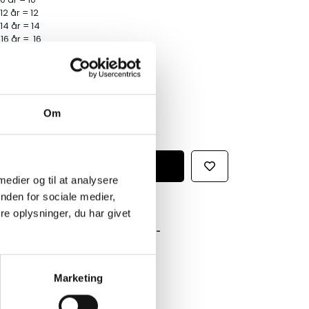
12 år = 12
-14 år = 14
16 år = 16
Om
 medier og til at analysere
nden for sociale medier,
e oplysninger, du har givet
GRATIS FRAGT PÅ KØB OVER 300,-
På ordre under er fragtprisen 29,-
HURTIG LEVERING 1-3 HVERDAGE
Marketing
Ved bestilling inden kl. 16.00
KUNDESERVICE & SUPPORT