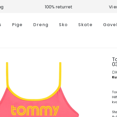
ng
100% returret
Vi 
s
Pige
Dreng
Sko
Skate
Gave
To
0
D
Tom
Hil
kv
Stø
8-