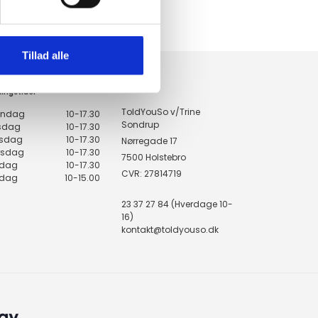
Ring på 23 37 27 84
14 DAGES fortrydelsesret
100% returret
Tillad alle
KONTAKT
ingstider
ToldYouSo v/Trine
ndag
10-17.30
Sondrup
rsdag
10-17.30
sdag
10-17.30
Nørregade 17
rsdag
10-17.30
7500 Holstebro
edag
10-17.30
CVR: 27814719
rdag
10-15.00
23 37 27 84 (Hverdage 10-
16)
kontakt@toldyouso.dk