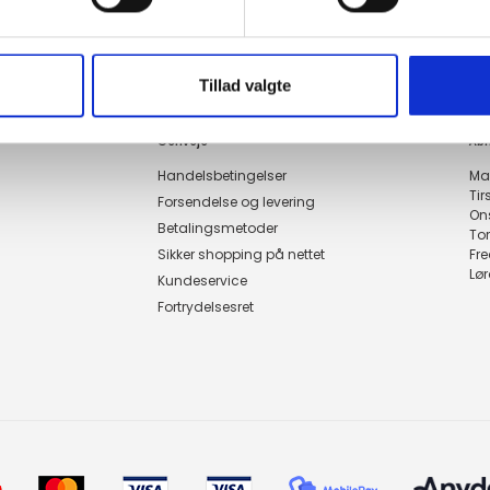
Tillad valgte
Genveje
Åbn
Handelsbetingelser
Ma
Ti
Forsendelse og levering
On
Betalingsmetoder
To
Sikker shopping på nettet
Fr
Lø
Kundeservice
Fortrydelsesret