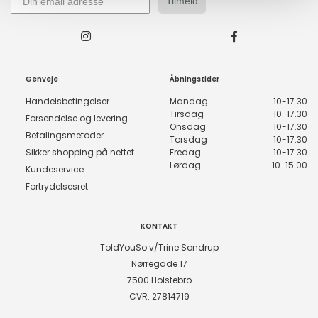
Tilmeld
Genveje
Åbningstider
Handelsbetingelser
Mandag
10-17.30
Tirsdag
10-17.30
Forsendelse og levering
Onsdag
10-17.30
Betalingsmetoder
Torsdag
10-17.30
Sikker shopping på nettet
Fredag
10-17.30
Lørdag
10-15.00
Kundeservice
Fortrydelsesret
KONTAKT
ToldYouSo v/Trine Sondrup
Nørregade 17
7500 Holstebro
CVR: 27814719