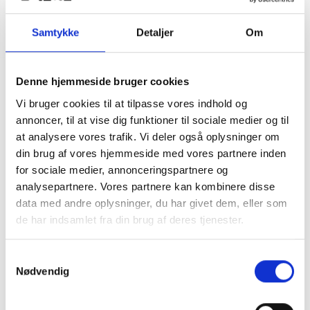
Samtykke
Detaljer
Om
Vans Chinos Girls Authentic Black
Denne hjemmeside bruger cookies
DKK
300,00
599,00
Vi bruger cookies til at tilpasse vores indhold og
annoncer, til at vise dig funktioner til sociale medier og til
at analysere vores trafik. Vi deler også oplysninger om
din brug af vores hjemmeside med vores partnere inden
Vans chino bukser til piger.
Den klassiske Vans skate chino her til piger.
for sociale medier, annonceringspartnere og
100% Bomuld - Blød kanvas.
analysepartnere. Vores partnere kan kombinere disse
Modellen er 16 år / 170 cm høj og har str. 26 på.
data med andre oplysninger, du har givet dem, eller som
de har indsamlet fra din brug af deres tjenester.
Samtykkevalg
Nødvendig