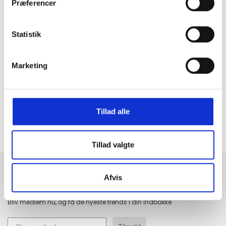
Præferencer
Statistik
GRATIS FRAGT PÅ KØB OVER 300,-
På ordre under er fragtprisen 29,-
Marketing
HURTIG LEVERING 1-3 HVERDAGE
Ved bestilling inden kl. 16.00
Tillad alle
KUNDESERVICE & SUPPORT
Ring på 23 37 27 84
14 DAGES fortrydelsesret
Tillad valgte
100% returret
Afvis
Tilmeld dig fashion news
Bliv medlem nu, og få de nyeste trends i din indbakke