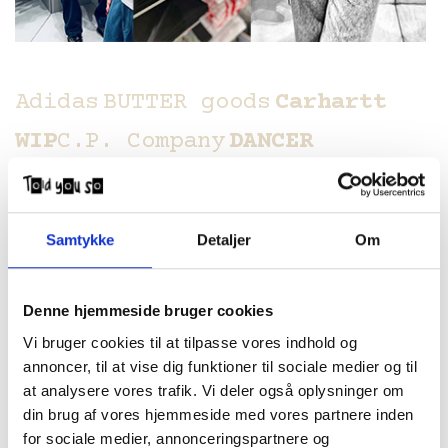
Adidas
BUTTER goods
Carhartt
WIP
C.P. Company
DANCER
cph
DICO
Fucking Awesome
G.H.
Bass
Gramicci
lala BERLIN
Last
Samtykke
Detaljer
Om
Resort AB
Levi's
Lost BOYS
New
Balance
NB#
Palace
PASTEELO
Denne hjemmeside bruger cookies
Polar Skate Co.
Spitfire
Stone
Vi bruger cookies til at tilpasse vores indhold og
annoncer, til at vise dig funktioner til sociale medier og til
Island
Thrasher
VANS
Volcom
at analysere vores trafik. Vi deler også oplysninger om
Wasted PARIS
Yardsale
and
din brug af vores hjemmeside med vores partnere inden
for sociale medier, annonceringspartnere og