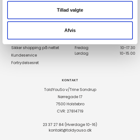
Tillad valgte
Genveje
Åbningstider
Handelsbetingelser
Mandag
10-17.30
Afvis
Tirsdag
10-17.30
Forsendelse og levering
Onsdag
10-17.30
Betalingsmetoder
Torsdag
10-17.30
Sikker shopping på nettet
Fredag
10-17.30
Lørdag
10-15.00
Kundeservice
Fortrydelsesret
KONTAKT
ToldYouSo v/Trine Sondrup
Nørregade 17
7500 Holstebro
CVR: 27814719
23 37 27 84 (Hverdage 10-16)
kontakt@toldyouso.dk