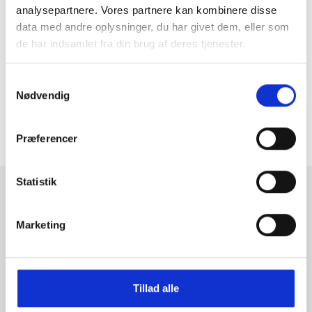
more..
analysepartnere. Vores partnere kan kombinere disse
data med andre oplysninger, du har givet dem, eller som
de har indsamlet fra din brug af deres tjenester.
Samtykkevalg
Følg os på instagram
Nødvendig
ToldYouSo.dk
Præferencer
Statistik
Tilmeld dig fashion news
Marketing
Bliv medlem nu, og få de nyeste trends i din indbakke
Tilmeld
Tillad alle