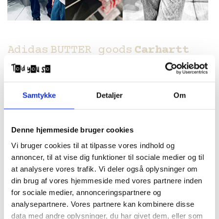
Adidas
BUTTER goods
Carhartt
WIP
C.P. Company
DANCER
cph
DICO
Fucking Awesome
G.H.
Samtykke
Detaljer
Om
Bass
Gramicci
lala BERLIN
Last
Resort AB
Levi's
Lost BOYS
New
Denne hjemmeside bruger cookies
Balance
NB#
Palace
PASTEELO
Vi bruger cookies til at tilpasse vores indhold og
annoncer, til at vise dig funktioner til sociale medier og til
Polar Skate Co.
Spitfire
Stone
at analysere vores trafik. Vi deler også oplysninger om
din brug af vores hjemmeside med vores partnere inden
Island
Thrasher
VANS
Volcom
for sociale medier, annonceringspartnere og
Wasted PARIS
Yardsale
and
analysepartnere. Vores partnere kan kombinere disse
data med andre oplysninger, du har givet dem, eller som