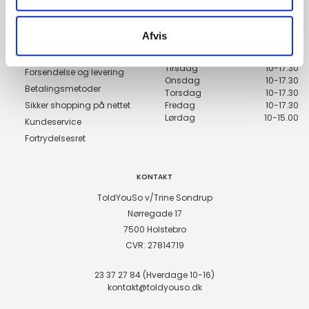
Genveje
Åbningstider
Afvis
Handelsbetingelser
Mandag
10-17.30
Tirsdag
10-17.30
Forsendelse og levering
Onsdag
10-17.30
Betalingsmetoder
Torsdag
10-17.30
Sikker shopping på nettet
Fredag
10-17.30
Lørdag
10-15.00
Kundeservice
Fortrydelsesret
KONTAKT
ToldYouSo v/Trine Sondrup
Nørregade 17
7500 Holstebro
CVR: 27814719
23 37 27 84 (Hverdage 10-16)
kontakt@toldyouso.dk