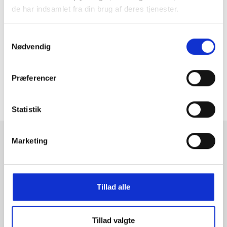
more..
de har indsamlet fra din brug af deres tjenester.
Samtykkevalg
Nødvendig
Følg os på instagram
Præferencer
ToldYouSo.dk
Statistik
Marketing
Tilmeld dig fashion news
Bliv medlem nu, og få de nyeste trends i din indbakke
Tillad alle
Tilmeld
Tillad valgte