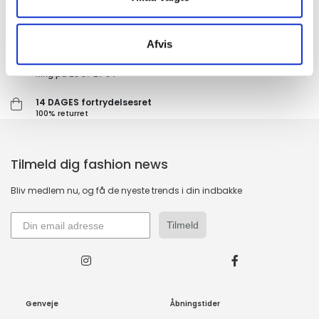
HURTIG LEVERING 1-3 HVERDAGE
Ved bestilling inden kl. 16.00
Afvis
KUNDESERVICE & SUPPORT
Ring på 23 37 27 84
14 DAGES fortrydelsesret
100% returret
Tilmeld dig fashion news
Bliv medlem nu, og få de nyeste trends i din indbakke
Tilmeld
Genveje
Åbningstider