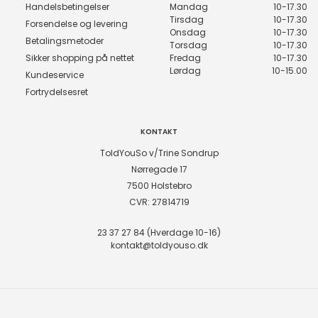
Handelsbetingelser
Mandag
10-17.30
Tirsdag
10-17.30
Forsendelse og levering
Onsdag
10-17.30
Betalingsmetoder
Torsdag
10-17.30
Sikker shopping på nettet
Fredag
10-17.30
Lørdag
10-15.00
Kundeservice
Fortrydelsesret
KONTAKT
ToldYouSo v/Trine Sondrup
Nørregade 17
7500 Holstebro
CVR: 27814719
23 37 27 84 (Hverdage 10-16)
kontakt@toldyouso.dk